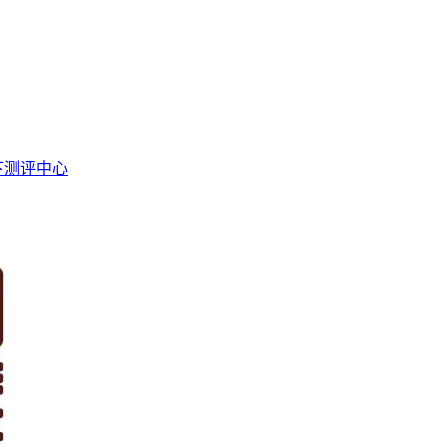
下测评中心