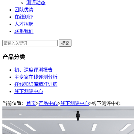
测评动态
团队优势
在线测评
人才招聘
联系我们
提交
产品分类
初、深度评测报告
主专家在线评测分析
在线知识库精准训练
线下测评中心
当前位置：
首页
>
产品中心
>
线下测评中心
>
线下测评中心