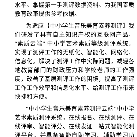
水平。掌握第一手测评数据资料。为我国素质
教育改革提供参考依据。
为适应【
中小学生音乐美育素养测评
】我
们研发了具有自主知识产权的互联网产品，
“素质云端”
中小学艺术素质等级测评系统。
实现了测评工作的无纸化、智能化、网络化、
信息化。解决了测评工作中实际问题，减轻各
地教育部门的财政压力和学校老师的工作强
度，改善了基层测评工作的困境，提高了测评
工作工作效率和信息化水平。给测评工作带来
快捷和方便。
“
中小学生音乐美育素养测评
云端”中小学
艺术素质测评系统，在线报名、在线测评、在
线评审、智能评分、在线发证一站式智能化测
评平台，并具备智能自助学习、辅助学习功