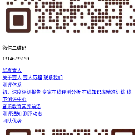
微信二维码
13146235159
华夏壹人
关于壹人
壹人历程
联系我们
测评体系
初、深度评测报告
专家在线评测分析
在线知识库精准训练
线
下测评中心
音乐教育素养前沿
测评通知
测评动态
团队优势