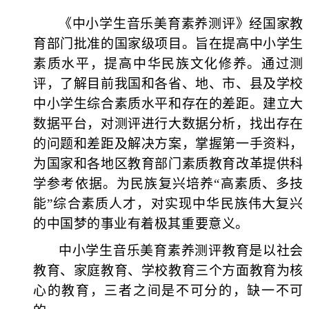
《中小学生音乐美育素养测评》经国家教
育部门批准的国家级项目。旨在提高中小学生
素质水平，提高中华民族文化修养。通过测
评，了解目前我国和各省、地、市、县及学校
中小学生综合素质水平和存在的差距。建立大
数据平台，对测评进行大数据分析，找出存在
的问题和差距及解决方案，掌握第一手资料，
为国家和各地区教育部门素质教育改革提供科
学参考依据。为民族复兴培养
“高素质、多技
能”综合素质人才，对实现中华民族伟大复兴
的中国梦的事业有着极其重要意义。
中小学生音乐美育素养测评
教育是以社会
教育、家庭教育、学校教育三个方面教育为核
心的教育，三者之间是不可分的，缺一不可